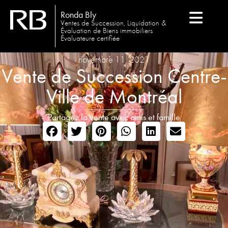
Ronda Bly
Ventes de Succession, Liquidation &
Évaluation de Biens immobiliers
Évaluateure certifiée
novembre 11, 2021
Vente de Succession Centre-
Ville de Montréal
Partagez la vente avec amis et famille