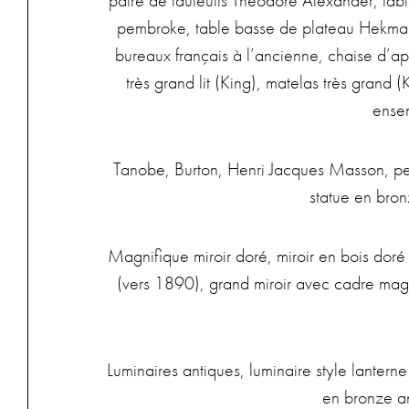
paire de fauteuils Theodore Alexander, tabl
pembroke, table basse de plateau Hekman, 
bureaux français à l’ancienne, chaise d’a
très grand lit (King), matelas très grand
ensem
Tanobe, Burton, Henri Jacques Masson, pei
statue en bron
Magnifique miroir doré, miroir en bois dor
(vers 1890), grand miroir avec cadre magni
Luminaires antiques, luminaire style lanter
en bronze an