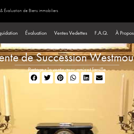
 & Évaluation de Biens immobiliers
quidation
Évaluation
Ventes Vedettes
F.A.Q.
À Propos
juin 26, 2019
ente de Succession Westmou
Partagez la vente avec amis et famille