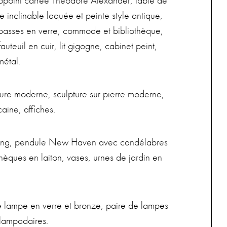
’appoint carrée Theodore Alexander, table de
inclinable laquée et peinte style antique,
 basses en verre, commode et bibliothèque,
teuil en cuir, lit gigogne, cabinet peint,
métal.
ure moderne, sculpture sur pierre moderne,
aine, affiches.
terling, pendule New Haven avec candélabres
hèques en laiton, vases, urnes de jardin en
te lampe en verre et bronze, paire de lampes
 lampadaires.