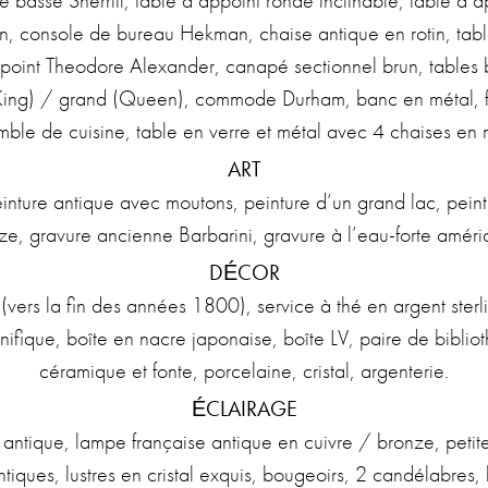
e basse Sherrill, table d’appoint ronde inclinable, table d
console de bureau Hekman, chaise antique en rotin, table 
ppoint Theodore Alexander, canapé sectionnel brun, tables
 (King) / grand (Queen), commode Durham, banc en métal, fau
ble de cuisine, table en verre et métal avec 4 chaises en 
ART
nture antique avec moutons, peinture d’un grand lac, peint
ze, gravure ancienne Barbarini, gravure à l’eau-forte améric
DÉCOR
é (vers la fin des années 1800), service à thé en argent s
fique, boîte en nacre japonaise, boîte LV, paire de bibliot
céramique et fonte, porcelaine, cristal, argenterie.
ÉCLAIRAGE
ne antique, lampe française antique en cuivre / bronze, peti
tiques, lustres en cristal exquis, bougeoirs, 2 candélabres,