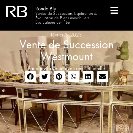
Ronda Bly
Ventes de Succession, Liquidation &
Évaluation de Biens immobiliers
Évaluateure certifiée
février 3, 2023
Vente de Succession
Westmount
Partagez la vente avec amis et famille