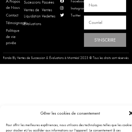
À Propos
Facebook
Sucessions
Passées
de Nous
Instagram
Ventes de
Ventes
Contact
Twitter
Liquidation
Vedettes
Témoignages
Évaluations
Politique
de vie
S'INSCRIRE
privée
Ronda Bly Ventes de Succession & Évaluations à Montréal 2023 © Tous les droits sont réservés.
Gérer les cookies de consentement
Pour offrir les meilleures expériences, nous utilisons des technologies telles que les cookie
pour stocker et/ou accéder aux informations sur l'appareil. Le consentement à ces