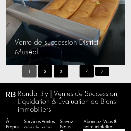
Vente de succession District
Muséal
...
1
2
3
7
Ronda Bly | Ventes de Succession,
Liquidation & Évaluation de Biens
immobiliers
À
Services
Ventes
Suivez-
Abonnez-Vous à
Propos
Nous
notre infolettre!
Ventes de
Ventes