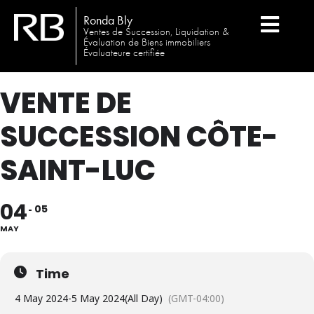
Ronda Bly
Ventes de Succession, Liquidation &
Évaluation de Biens immobiliers
Évaluateure certifiée
VENTE DE
SUCCESSION CÔTE-
SAINT-LUC
04
05
MAY
Time
4 May 2024
-
5 May 2024
(All Day)
(GMT-04:00)