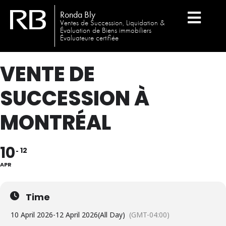
Ronda Bly
Ventes de Succession, Liquidation &
Évaluation de Biens immobiliers
Évaluateure certifiée
VENTE DE
SUCCESSION À
MONTRÉAL
10
12
APR
Time
10 April 2026
-
12 April 2026
(All Day)
(GMT-04:00)