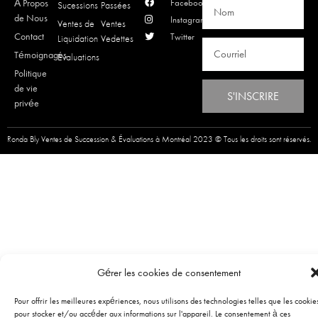
À Propos
Facebook
Sucessions
Passées
de Nous
Instagram
Ventes de
Ventes
Contact
Twitter
Liquidation
Vedettes
Témoignages
Évaluations
Politique
de vie
S'INSCRIRE
privée
Ronda Bly Ventes de Succession & Évaluations à Montréal 2023 © Tous les droits sont réservés.
Gérer les cookies de consentement
Pour offrir les meilleures expériences, nous utilisons des technologies telles que les cookie
pour stocker et/ou accéder aux informations sur l'appareil. Le consentement à ces