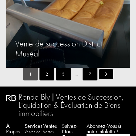
Vente de succession District
Muséal
...
1
2
3
7
Ronda Bly | Ventes de Succession,
Liquidation & Évaluation de Biens
immobiliers
À
Services
Ventes
Suivez-
Abonnez-Vous à
Propos
Nous
notre infolettre!
Ventes de
Ventes